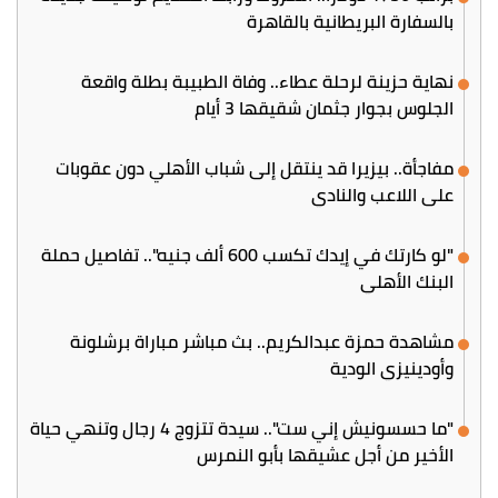
بالسفارة البريطانية بالقاهرة
نهاية حزينة لرحلة عطاء.. وفاة الطبيبة بطلة واقعة
الجلوس بجوار جثمان شقيقها 3 أيام
مفاجأة.. بيزيرا قد ينتقل إلى شباب الأهلي دون عقوبات
على اللاعب والنادي
"لو كارتك في إيدك تكسب 600 ألف جنيه".. تفاصيل حملة
البنك الأهلي
مشاهدة حمزة عبدالكريم.. بث مباشر مباراة برشلونة
وأودينيزي الودية
"ما حسسونيش إني ست".. سيدة تتزوج 4 رجال وتنهي حياة
الأخير من أجل عشيقها بأبو النمرس