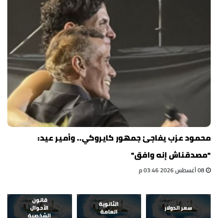
محمود عزب يفاجئ جمهور كايروكي.. وأمير عيد:
"مصدقناش إنه وافق"
08 أغسطس 2026 03:46 م
قانون
الثانوية
سعر الدولار
الأحوال
العامة
الشخصية