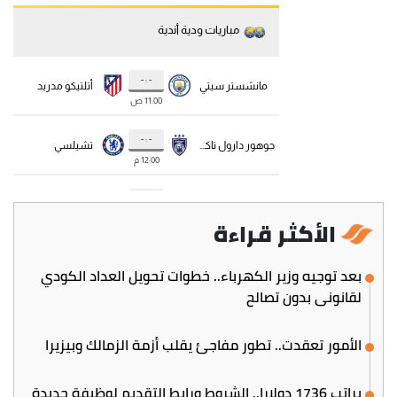
الأكثر قراءة
بعد توجيه وزير الكهرباء.. خطوات تحويل العداد الكودي
لقانوني بدون تصالح
الأمور تعقدت.. تطور مفاجئ يقلب أزمة الزمالك وبيزيرا
براتب 1736 دولارا.. الشروط ورابط التقديم لوظيفة جديدة