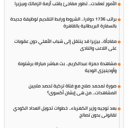
الأمور تعقدت.. تطور مفاجئ يقلب أزمة الزمالك وبيزيرا
براتب 1736 دولارا.. الشروط ورابط التقديم لوظيفة جديدة
بالسفارة البريطانية بالقاهرة
مفاجأة.. بيزيرا قد ينتقل إلى شباب الأهلي دون عقوبات
على اللاعب والنادي
مشاهدة حمزة عبدالكريم.. بث مباشر مباراة برشلونة
وأودينيزي الودية
صورة لمحمد صلاح مع فتاة تركية تحصد ملايين
المشاهدات.. من هي إيشان أكسوي؟
بعد توجيه وزير الكهرباء.. خطوات تحويل العداد الكودي
لقانوني بدون تصالح