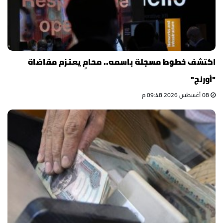
اكتشف خطوط مسجلة باسمه.. محامٍ يعتزم مقاضاة
"أورنج"
08 أغسطس 2026 09:48 م