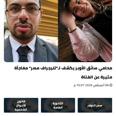
محامي سائق الأوبر يكشف لـ"تليجراف مصر" مفاجأة
مثيرة عن الفتاة
06 أغسطس 2026 10:07 م
قانون
الثانوية
سعر الدولار
الأحوال
العامة
الشخصية