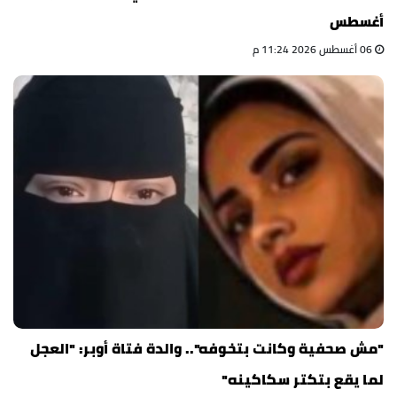
أغسطس
06 أغسطس 2026 11:24 م
"مش صحفية وكانت بتخوفه".. والدة فتاة أوبر: "العجل
لما يقع بتكتر سكاكينه"