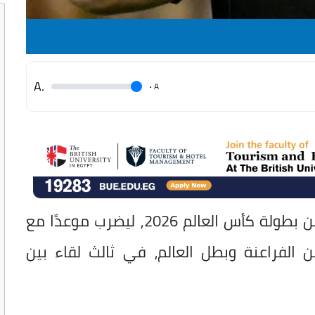
.A
.
A
حجز منتخب مصر مقعده في دور الـ16 من بطولة كأس العالم 2026، ليضرب موعدًا مع
 الفراعنة وبطل العالم، في ثالث لقاء بين