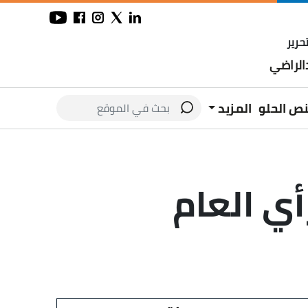
حرير
لراضي
نص الحلو
المزيد
أي العام