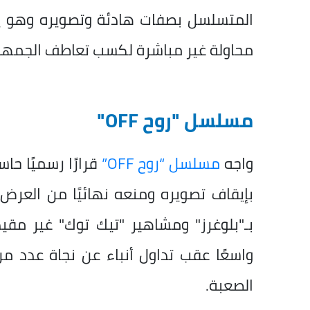
المتسلسل بصفات هادئة وتصويره وهو يط
محاولة غير مباشرة لكسب تعاطف الجمهو
مسلسل "روح OFF"
واجه
مسلسل “روح OFF”
قرارًا رسميًا ح
بإيقاف تصويره ومنعه نهائيًا من العرض، إ
بـ"بلوغرز" ومشاهير "تيك توك" غير مقيدي
واسعًا عقب تداول أنباء عن نجاة عدد من
الصعبة.