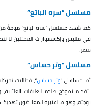
مسلسل “سره الباتع”
كما شهد مسلسل “سره الباتع” موجةً من ال
في ملابس وإكسسوارات الممثلين لا تتطا
مصر.
مسلسل “وتر حساس”
أما مسلسل “
وتر حساس
”، فطالبت تحركا
بتقديم نموذج صادم للعلاقات العائلية، 
زوجته، وهو ما اعتبره المعارضون تهديدًا م