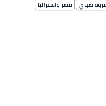
روة صبري
مصر واستراليا