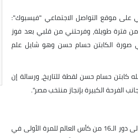
 على موقع التواصل الاجتماعي "فيسبوك":
ن فترة طويلة، وفرحتني من قلبي بعد فوز
 وتأهله وصعوده لدور الـ16، هي صورة الكابتن حسام حسن وهو شايل علم
ه كابتن حسام حسن لقطة للتاريخ، ورسالة إن
بجانب الفرحة الكبيرة بإنجاز منتخب مصر".
وحقق منتخب مصر إنجازًا تاريخيًا بالتأهل إلى دور الـ16 من كأس العالم للمرة الأولى في