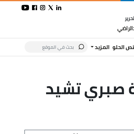
حرير
لراضي
نص الحلو
المزيد
ة صبري تشيد