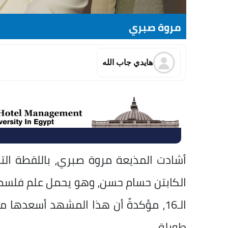
مروة صبري
هايدي جاب الله
أشادت المذيعة مروة صبري، باللقطة ال
الكابتن حسام حسن، وهو يحمل علم فلسطي
الـ16، مؤكدةً أن هذا المشهد أسعدها
طويلة.