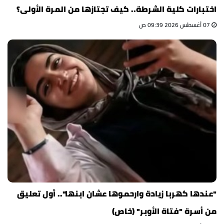
اختبارات كلية الشرطة.. كيف تجتازها من المرة الأولى؟
07 أغسطس 2026 09:39 ص
"عندها كهربا زيادة وارحموها عشان ابنها".. أول تعليق
من أسرة "فتاة الأوبر" (خاص)