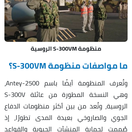
منظومة S-300VM الروسية
ما مواصفات منظومة S-300VM؟
وتُعرف المنظومة أيضًا باسم Antey-2500،
وهي النسخة المطورة من عائلة S-300V
الروسية، وتُعد من بين أكثر منظومات الدفاع
الجوي والصاروخي بعيدة المدى تطورًا، إذ
صُممت لحماية المنشآت الحيوية والقواعد