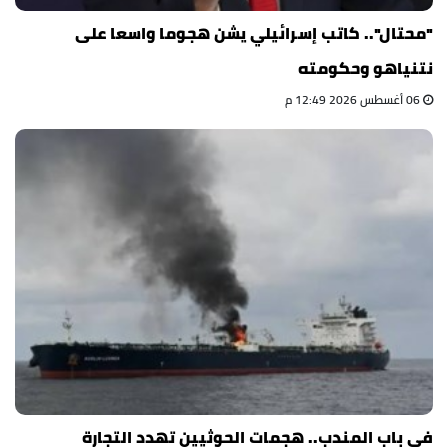
"محتال".. كاتب إسرائيلي يشن هجوما واسعا على
نتنياهو وحكومته
06 أغسطس 2026 12:49 م
في باب المندب.. هجمات الحوثيين تهدد التجارة