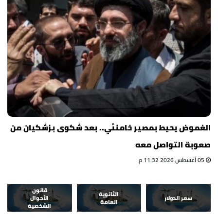
الغموض يحيط بمصير خامنئي.. بعد شكوى بزشكيان من
صعوبة التواصل معه
05 أغسطس 2026 11:32 م
قانون
الثانوية
سعر الدولار
الأحوال
العامة
الشخصية