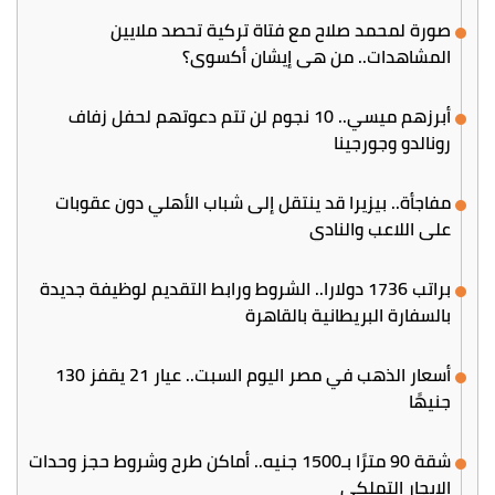
صورة لمحمد صلاح مع فتاة تركية تحصد ملايين
المشاهدات.. من هي إيشان أكسوي؟
أبرزهم ميسي.. 10 نجوم لن تتم دعوتهم لحفل زفاف
رونالدو وجورجينا
مفاجأة.. بيزيرا قد ينتقل إلى شباب الأهلي دون عقوبات
على اللاعب والنادي
براتب 1736 دولارا.. الشروط ورابط التقديم لوظيفة جديدة
بالسفارة البريطانية بالقاهرة
أسعار الذهب في مصر اليوم السبت.. عيار 21 يقفز 130
جنيهًا
شقة 90 مترًا بـ1500 جنيه.. أماكن طرح وشروط حجز وحدات
الإيجار التملكي