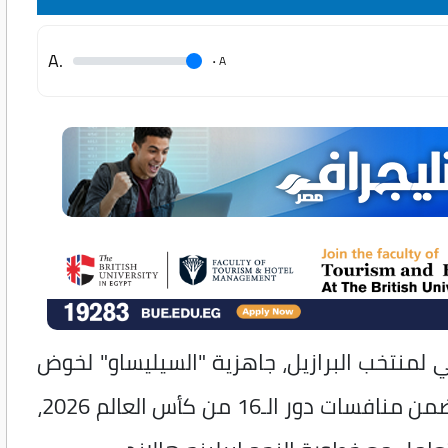
.A
.
A
ني لمنتخب البرازيل، جاهزية "السيليساو" لخوض
المواجهة المرتقبة أمام منتخب النرويج، ضمن منافسات دور الـ16 من كأس العالم 2026،