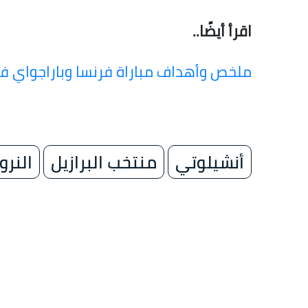
اقرأ أيضًا..
ملخص وأهداف مباراة فرنسا وباراجواي في كأ
أنشيلوتي
منتخب البرازيل
النرو