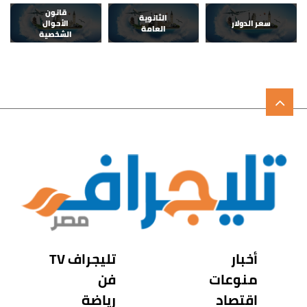
قانون
الثانوية
سعر الدولار
الأحوال
العامة
الشخصية
أخبار
تليجراف TV
منوعات
فن
اقتصاد
رياضة