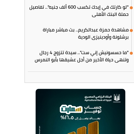
"لو كارتك في إيدك تكسب 600 ألف جنيه".. تفاصيل
حملة البنك الأهلي
مشاهدة حمزة عبدالكريم.. بث مباشر مباراة
برشلونة وأودينيزي الودية
"ما حسسونيش إني ست".. سيدة تتزوج 4 رجال
وتنهي حياة الأخير من أجل عشيقها بأبو النمرس