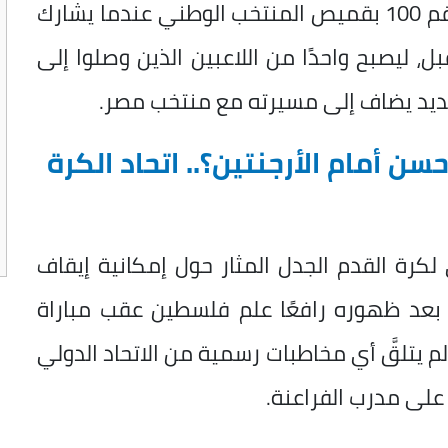
ويستعد تريزيجيه لخوض مباراته الدولية رقم 100 بقميص المنتخب الوطني عندما يشارك
ل، ليصبح واحدًا من اللاعبين الذين وصلوا إلى
ز جديد يضاف إلى مسيرته مع منتخب مصر.
ن أمام الأرجنتين؟.. اتحاد الكرة
لكرة القدم الجدل المثار حول إمكانية إيقاف
بعد ظهوره رافعًا علم فلسطين عقب مباراة
لعالم 2026، مؤكدًا أنه لم يتلقَّ أي مخاطبات رسمية من الاتحاد الدولي
على مدرب الفراعنة.