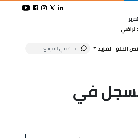
حرير
لراضي
نص الحلو
المزيد
 يسجل في