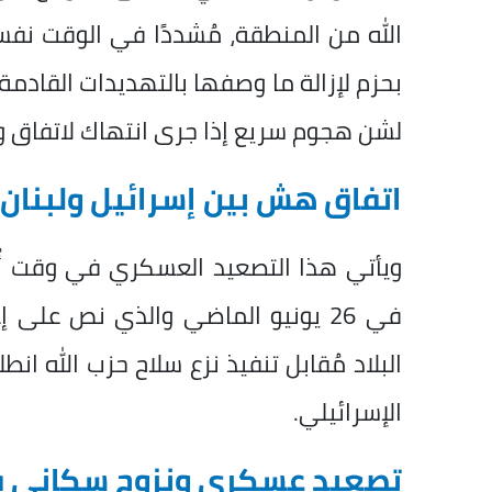
الله من المنطقة، مُشددًا في الوقت نف
بحزم لإزالة ما وصفها بالتهديدات القادمة
لشن هجوم سريع إذا جرى انتهاك لاتفاق و
اتفاق هش بين إسرائيل ولبنان
ويأتي هذا التصعيد العسكري في وقت أُبر
في 26 يونيو الماضي والذي نص على
البلاد مُقابل تنفيذ نزع سلاح حزب الله ا
الإسرائيلي.
تصعيد عسكري ونزوح سكاني في