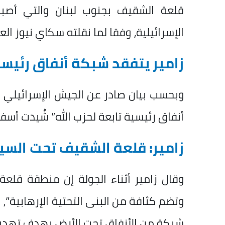
قلعة الشقيف بجنوب لبنان والتي أصب
الإسرائيلية، وفقا لما نقلته سكاي نيوز العر
زامير يتفقد شبكة أنفاق رئيسية
وبحسب بيان صادر عن الجيش الإسرائيلي ا
أنفاق رئيسية تابعة لحزب الله” شُيدت أسف
زامير: قلعة الشقيف تحت السيط
وقال زامير أثناء الجولة إن منطقة قلعة
وتضم كثافة من البنى التحتية الإرهابية”، 
شبكة من الأنفاق تحت الأرض بهدف تهديد ا