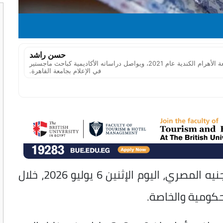
حسن راشد
صحفي مصري، حاصل على بكالوريوس الإعلام من جامعة الأهرام الكندية عام 2021، ويواصل دراساته الأكاديمية كباحث ماجستير
في الإعلام بجامعة القاهرة.
تراجع سعر صرف الريال السعودي أمام الجنيه المصري، اليوم الإثنين 6 يوليو 2026، خلال
حكومية والخاصة.