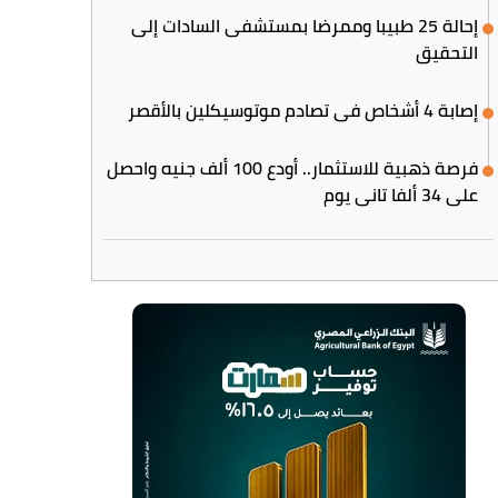
إحالة 25 طبيبا وممرضا بمستشفى السادات إلى
التحقيق
إصابة 4 أشخاص في تصادم موتوسيكلين بالأقصر
فرصة ذهبية للاستثمار.. أودع 100 ألف جنيه واحصل
على 34 ألفا تاني يوم