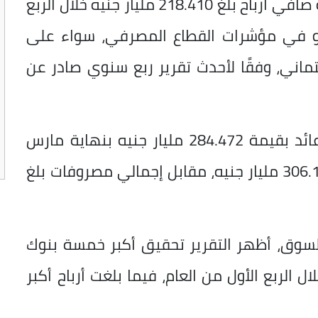
حققت البنوك العاملة في السوق المحلية صافي أرباح بلغ 218.410 مليار جنيه خلال الربع
مرار النمو في مؤشرات القطاع المصرفي، سواء على
تماني، وفقًا لأحدث تقرير ربع سنوي صادر عن
وأوضح التقرير، أن البنوك سجلت صافي عائد بقيمة 284.472 مليار جنيه بنهاية مارس
2026، فيما بلغ صافي إيرادات النشاط 306.121 مليار جنيه، مقابل إجمالي مصروفات بلغ
لسوق، أظهر التقرير تحقيق أكبر خمسة بنوك
156.7 مليار جنيه خلال الربع الأول من العام، فيما بلغت أرباح أكبر