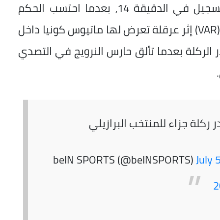
وأتيحت للبرازيل فرصة ذهبية لافتتاح التسجيل في الدقيقة 14، بعدما احتسب الحكم
ركلة جزاء عقب العودة إلى تقنية الفيديو (VAR) إثر عرقلة تعرض لها ماتيوس كونيا داخل
ر الركلة بعدما تألق حارس النرويج في التصدي
 ركلة جزاء للمنتخب البرازيلي
July 5
2