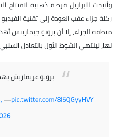
منطقة الجزاء، إلا أن برونو جيماريتش أهد
لها، لينتهي الشوط الأول بالتعادل السلبي.
برونو غريماريش يهدر
,
— beIN SPORTS (@beINSPORTS)
pic.twitter.com/8l5QGyyHVY
026