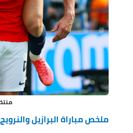
منتخب
ملخص مباراة البرازيل والنروي