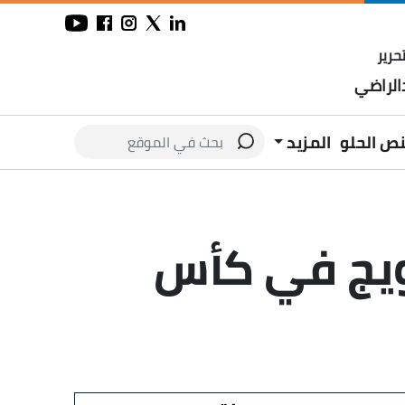
حرير
لراضي
نص الحلو
المزيد
ويج في كأس