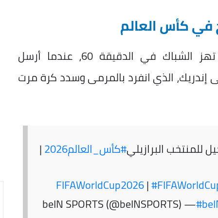
ج في كأس العالم
وفي الشوط الثاني، كادت البرازيل أن تهز الشباك في الدقيقة 60، عندما أرسل
ى إندريك، الذي انفرد بالمرمى وسدد كرة مرت
ل للمنتخب البرازيلي
#كأس_العالم2026
|
|
#FIFAWorldCu
— beIN SPORTS (@beINSPORTS)
#be