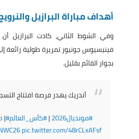
أهداف مباراة البرازيل والنروي
فينيسيوس جونيور تمريرة طولية رائعة إل
بجوار القائم بقليل.
أندريك يهدر فرصة افتتاح التسجي
#مونديال2026
|
#كأس_العالم
#FIFAWorldCup2026
|
p
INWC26
pic.twitter.com/48rCLxAFsf