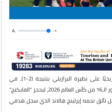
.A
.
A
نجح منتخب النرويج في تحقيق فوزًا تاريخيًا على نظيره البرازيلي بنتيجة (2-1)، في
المباراة التي جمعتهما ضمن منافسات دور الـ16 من كأس العالم 2026، ليحجز "الفايكنج"
ضل تألق نجمه إيرلينج هالاند الذي سجل هدفي