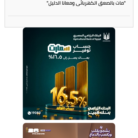
"مات بالصعق الكهربائي ومعانا الدليل"