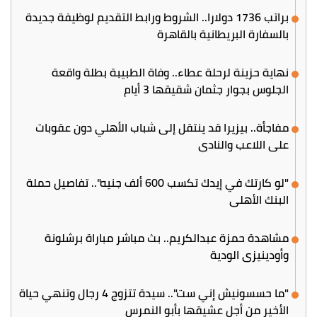
براتب 1736 دولارا.. الشروط ورابط التقديم لوظيفة جديدة
بالسفارة البريطانية بالقاهرة
نهاية حزينة لرحلة عطاء.. وفاة الطبيبة بطلة واقعة
الجلوس بجوار جثمان شقيقها 3 أيام
مفاجأة.. بيزيرا قد ينتقل إلى شباب الأهلي دون عقوبات
على اللاعب والنادي
"لو كارتك في إيدك تكسب 600 ألف جنيه".. تفاصيل حملة
البنك الأهلي
مشاهدة حمزة عبدالكريم.. بث مباشر مباراة برشلونة
وأودينيزي الودية
"ما حسسونيش إني ست".. سيدة تتزوج 4 رجال وتنهي حياة
الأخير من أجل عشيقها بأبو النمرس