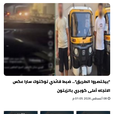
"بيختصروا الطريق".. ضبط قائدي توكتوك سارا عكس
الاتجاه أعلى كوبري بالزيتون
08 أغسطس 2026 01:05 م