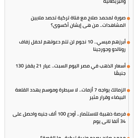
والبريطانية
صورة لمحمد صلاح مع فتاة تركية تحصد ملايين
المشاهدات.. من هي إيشان أكسوي؟
أبرزهم ميسي.. 10 نجوم لن تتم دعوتهم لحفل زفاف
رونالدو وجورجينا
أسعار الذهب في مصر اليوم السبت.. عيار 21 يقفز 130
جنيهًا
الزمالك يواجه 7 أزمات.. لا سيطرة وموسم يهدد القلعة
البيضاء وقرار مثير
فرصة ذهبية للاستثمار.. أودع 100 ألف جنيه واحصل على
34 ألفا تاني يوم
محمد صلاح يصدم وزيرة تركية.. ما القصة؟