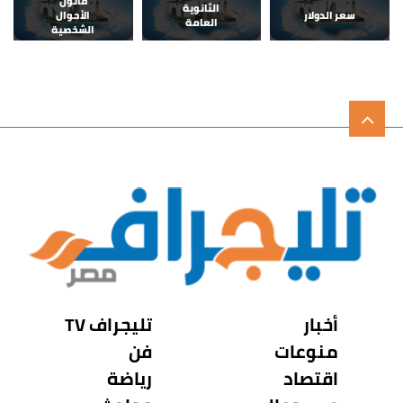
قانون
الثانوية
سعر الدولار
الأحوال
العامة
الشخصية
أخبار
تليجراف TV
منوعات
فن
اقتصاد
رياضة