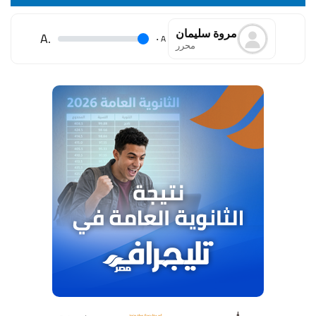
مروة سليمان
.A
.
A
محرر