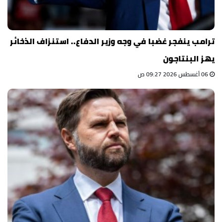
ترامب ينفجر غضبا في وجه وزير الدفاع.. استنزاف الذخائر
يهز البنتاجون
06 أغسطس 2026 09:27 ص