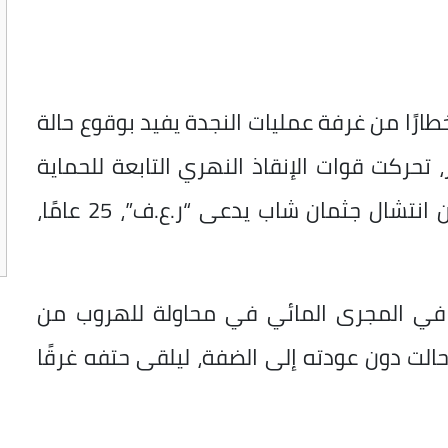
خطارًا من غرفة عمليات النجدة يفيد بوقوع حالة
حركت قوات الإنقاذ النهري التابعة للحماية
المدنية إلى موقع البلاغ، حيث تمكنت من انتشال جثمان شاب يدعى “ر.ع.ف”، 25 عامًا،
ل في المجرى المائي في محاولة للهروب من
حالت دون عودته إلى الضفة، ليلقى حتفه غرقًا