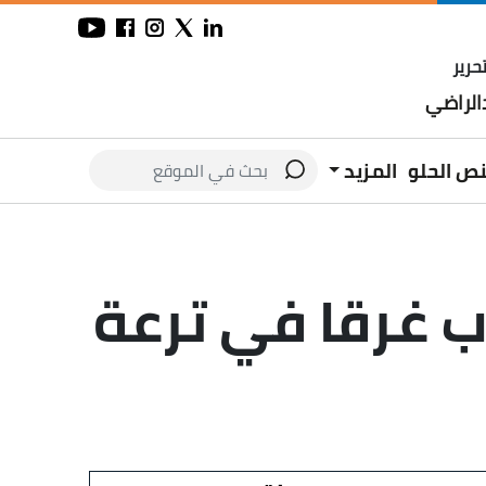
حرير
لراضي
نص الحلو
المزيد
ب غرقا في ترعة