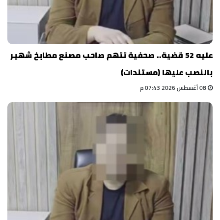
عليه 52 قضية.. صحفية تتهم صاحب مصنع مطابخ شهير
بالنصب عليها (مستندات)
08 أغسطس 2026 07:43 م