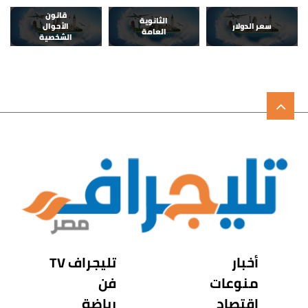
قانون
الثانوية
سعر الدولار
الأحوال
العامة
الشخصية
أخبار
تليجراف TV
منوعات
فن
اقتصاد
رياضة