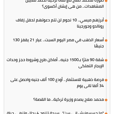
صورة لمحمد صلاح مع فتاة تركية تحصد ملايين
المشاهدات.. من هي إيشان أكسوي؟
أبرزهم ميسي.. 10 نجوم لن تتم دعوتهم لحفل زفاف
رونالدو وجورجينا
أسعار الذهب في مصر اليوم السبت.. عيار 21 يقفز 130
جنيهًا
شقة 90 مترًا بـ1500 جنيه.. أماكن طرح وشروط حجز وحدات
الإيجار التملكي
فرصة ذهبية للاستثمار.. أودع 100 ألف جنيه واحصل على
34 ألفا تاني يوم
محمد صلاح يصدم وزيرة تركية.. ما القصة؟
"ما حسسونيش إني ست".. سيدة تتزوج 4 رجال وتنهي حياة