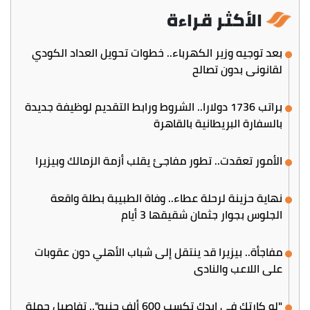
الأكثر قراءة
بعد توجيه وزير الكهرباء.. خطوات تحويل العداد الكودي
لقانوني بدون تصالح
براتب 1736 دولارا.. الشروط ورابط التقديم لوظيفة جديدة
بالسفارة البريطانية بالقاهرة
الأمور تعقدت.. تطور مفاجئ يقلب أزمة الزمالك وبيزيرا
نهاية حزينة لرحلة عطاء.. وفاة الطبيبة بطلة واقعة
الجلوس بجوار جثمان شقيقها 3 أيام
مفاجأة.. بيزيرا قد ينتقل إلى شباب الأهلي دون عقوبات
على اللاعب والنادي
"لو كارتك في إيدك تكسب 600 ألف جنيه".. تفاصيل حملة