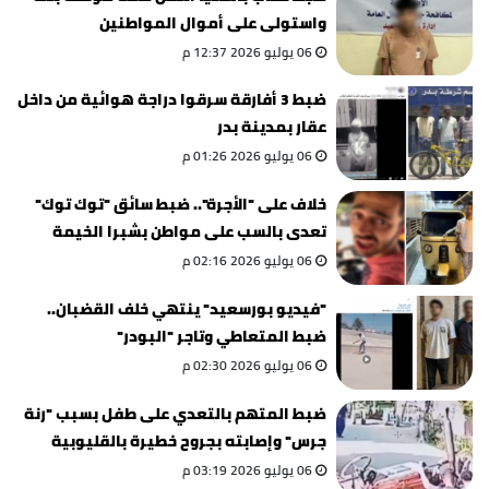
واستولى على أموال المواطنين
06 يوليو 2026 12:37 م
ضبط 3 أفارقة سرقوا دراجة هوائية من داخل
عقار بمدينة بدر
06 يوليو 2026 01:26 م
خلاف على "الأجرة".. ضبط سائق "توك توك"
تعدى بالسب على مواطن بشبرا الخيمة
06 يوليو 2026 02:16 م
"فيديو بورسعيد" ينتهي خلف القضبان..
ضبط المتعاطي وتاجر "البودر"
06 يوليو 2026 02:30 م
ضبط المتهم بالتعدي على طفل بسبب "رنة
جرس" وإصابته بجروح خطيرة بالقليوبية
06 يوليو 2026 03:19 م