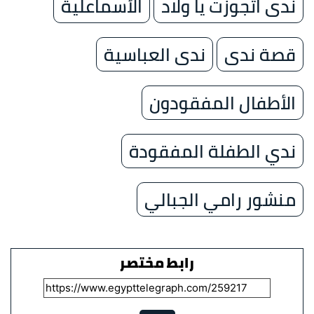
ندى اتجوزت يا ولاد
الأسماعلية
قصة ندى
ندى العباسية
الأطفال المفقودون
ندي الطفلة المفقودة
منشور رامي الجبالي
رابط مختصر