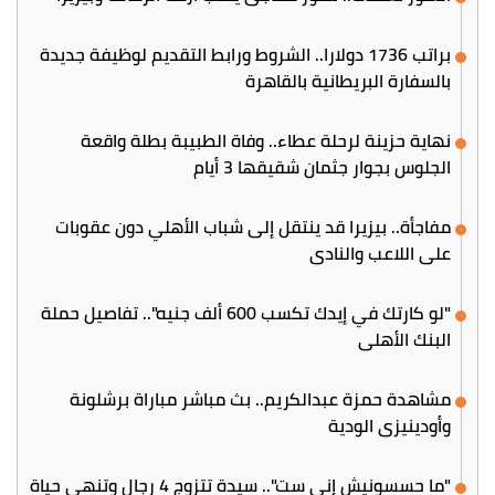
براتب 1736 دولارا.. الشروط ورابط التقديم لوظيفة جديدة
بالسفارة البريطانية بالقاهرة
نهاية حزينة لرحلة عطاء.. وفاة الطبيبة بطلة واقعة
الجلوس بجوار جثمان شقيقها 3 أيام
مفاجأة.. بيزيرا قد ينتقل إلى شباب الأهلي دون عقوبات
على اللاعب والنادي
"لو كارتك في إيدك تكسب 600 ألف جنيه".. تفاصيل حملة
البنك الأهلي
مشاهدة حمزة عبدالكريم.. بث مباشر مباراة برشلونة
وأودينيزي الودية
"ما حسسونيش إني ست".. سيدة تتزوج 4 رجال وتنهي حياة