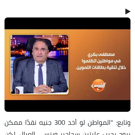
وتابع: "المواطن لو أخد 300 جنيه نقدًا ممكن
يروح يجيب علبتين سجاجير وينسى العيال، لكن