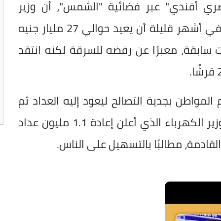
صري أفندي" عبر فضائية "الشمس"، أن وزير
الكهرباء الحالي محمود عصمت استطاع في أشهر قليلة أن يعيد حوالي 27 مليار جنيه
سابقة، معبرًا عن رفضه للسرقة لكنه انتقد
 المواطن بجدية التصالح ليعود إليه العداد ثم
يكمل إجراءات التصالح، مشيدًا باستجابة وزير الكهرباء الذي أعلن إعادة 1.1 مليون عداد