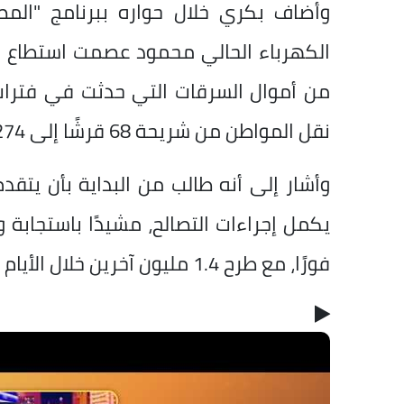
وأضاف بكري خلال حواره ببرنامج "الم
من أموال السرقات التي حدثت في فترات 
نقل المواطن من شريحة 68 قرشًا إلى 274 قرشًا.
وأشار إلى أنه طالب من البداية بأن يتقدم
فورًا، مع طرح 1.4 مليون آخرين خلال الأيام القادمة، مطالبًا بالتسهيل على الناس.