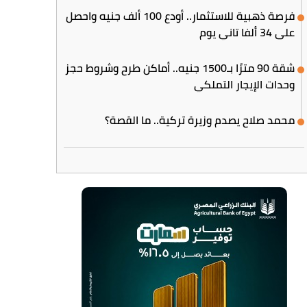
فرصة ذهبية للاستثمار.. أودع 100 ألف جنيه واحصل
على 34 ألفا تاني يوم
شقة 90 مترًا بـ1500 جنيه.. أماكن طرح وشروط حجز
وحدات الإيجار التملكي
محمد صلاح يصدم وزيرة تركية.. ما القصة؟