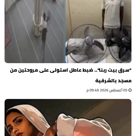
"سرق بيت ربنا".. ضبط عاطل استولى على مروحتين من
مسجد بالشرقية
05 أغسطس 2026 09:49 م