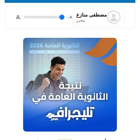
مصطفى منازع
.A
.
A
محرر