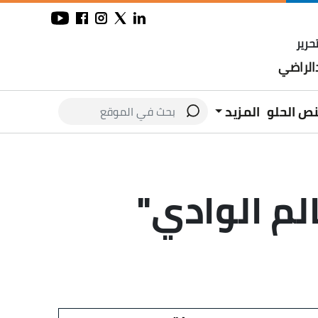
حرير
لراضي
نص الحلو
المزيد
لم الوادي"