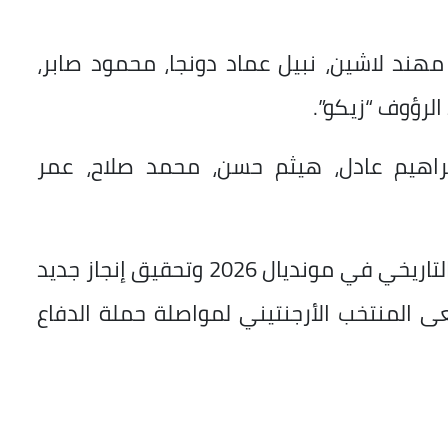
ند لاشين، نبيل عماد دونجا، محمود صابر،
لرؤوف “زيكو”.
راهيم عادل، هيثم حسن، محمد صلاح، عمر
ويأمل منتخب مصر في مواصلة مشواره التاريخي في مونديال 2026 وتحقيق إنجاز جديد
سعى المنتخب الأرجنتيني لمواصلة حملة الدفاع