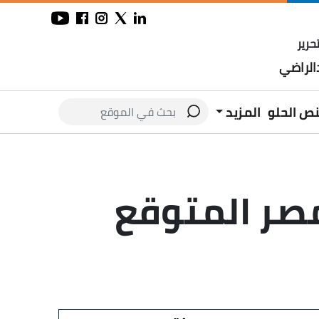
حرير
لراضي
نص الحلو
المزيد
صر المتوقع