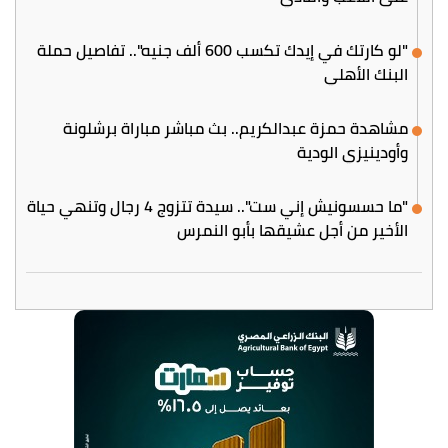
"لو كارتك في إيدك تكسب 600 ألف جنيه".. تفاصيل حملة
البنك الأهلي
مشاهدة حمزة عبدالكريم.. بث مباشر مباراة برشلونة
وأودينيزي الودية
"ما حسسونيش إني ست".. سيدة تتزوج 4 رجال وتنهي حياة
الأخير من أجل عشيقها بأبو النمرس