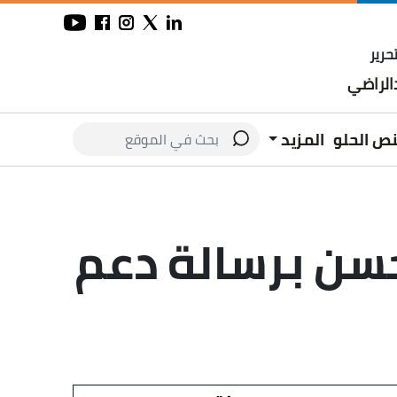
حرير
لراضي
نص الحلو
المزيد
سن برسالة دعم