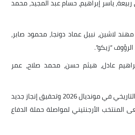
ربيعة، ياسر إبراهيم، حسام عبد المجيد، محمد
ند لاشين، نبيل عماد دونجا، محمود صابر،
لرؤوف “زيكو”.
راهيم عادل، هيثم حسن، محمد صلاح، عمر
ويأمل منتخب مصر، في مواصلة مشواره التاريخي في مونديال 2026 وتحقيق إنجاز جديد
سعى المنتخب الأرجنتيني لمواصلة حملة الدفاع