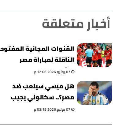
أخبار متعلقة
القنوات المجانية المفتوح
الناقلة لمباراة مصر
والأرجنتين
07 يوليو 2026 12:06 م
هل ميسي سيلعب ضد
مصر؟.. سكالوني يجيب
07 يوليو 2026 03:15 م