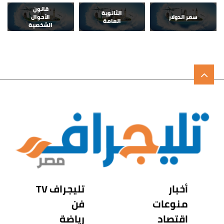
قانون
الثانوية
سعر الدولار
الأحوال
العامة
الشخصية
أخبار
تليجراف TV
منوعات
فن
اقتصاد
رياضة