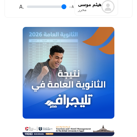
هيثم موسى
.A
.
A
محرر