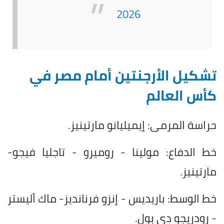
2026
تشكيل الأرجنتين أمام مصر في
كأس العالم
حراسة المرمى: إيميليانو مارتينيز.
خط الدفاع: مولينا - روميرو - تاجليا فيجو-
مارتينيز.
خط الوسط: باريديس - إنزو فرنانديز- ماك أليستر
- رودريجو دي بول.