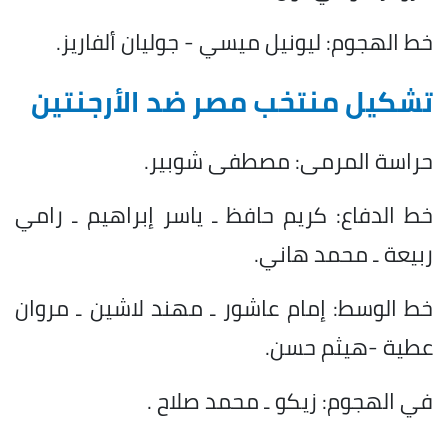
خط الهجوم: ليونيل ميسي - جوليان ألفاريز.
تشكيل منتخب مصر ضد الأرجنتين
حراسة المرمى: مصطفى شوبير.
خط الدفاع: كريم حافظ ـ ياسر إبراهيم ـ رامي
ربيعة ـ محمد هاني.
خط الوسط: إمام عاشور ـ مهند لاشين ـ مروان
عطية -هيثم حسن.
في الهجوم: زيكو ـ محمد صلاح .