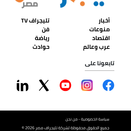
أخبار
تليجراف TV
منوعات
فن
اقتصاد
رياضة
عرب وعالم
حوادث
تابعونا على
سياسة الخصوصية - من نحن
جميع الحقوق محفوظة لشركة تليجراف مصر 2026 ©