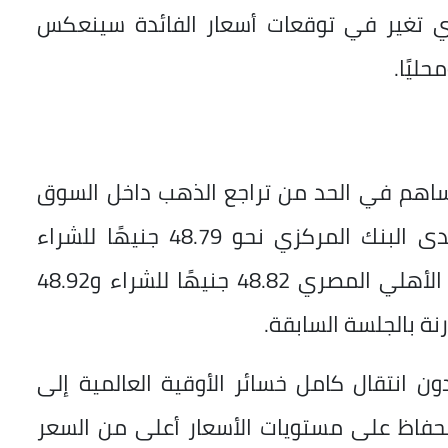
 أي تغير في توقعات أسعار الفائدة سينعكس
ليًا.
ساهم في الحد من تراجع الذهب داخل السوق
المصرية، بعدما سجل الدولار الرسمي لدى البنك المركزي نحو 48.79 جنيهًا للشراء
و48.93 جنيهًا للبيع، فيما بلغ لدى البنك الأهلي المصري 48.82 جنيهًا للشراء و48.92
ون انتقال كامل خسائر الأوقية العالمية إلى
لحفاظ على مستويات الأسعار أعلى من السعر