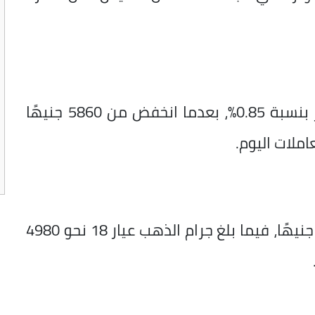
تراجع سعر جرام الذهب عيار 21 في مصر بنسبة 0.85%، بعدما انخفض من 5860 جنيهًا
سجل سعر جرام الذهب عيار 24 نحو 6640 جنيهًا، فيما بلغ جرام الذهب عيار 18 نحو 4980