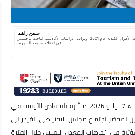
حسن راشد
صحفي مصري، حاصل على بكالوريوس الإعلام من جامعة الأهرام الكندية عام 2021، ويواصل دراساته الأكاديمية كباحث ماجستير
في الإعلام بجامعة القاهرة.
تراجعت أسعار الذهب في مصر اليوم الثلاثاء 7 يوليو 2026، متأثرة بانخفاض الأوقية في
ن لمحضر اجتماع مجلس الاحتياطي الفيدرالي
مؤثرة في اتجاهات المعدن النفيس خلال الفترة