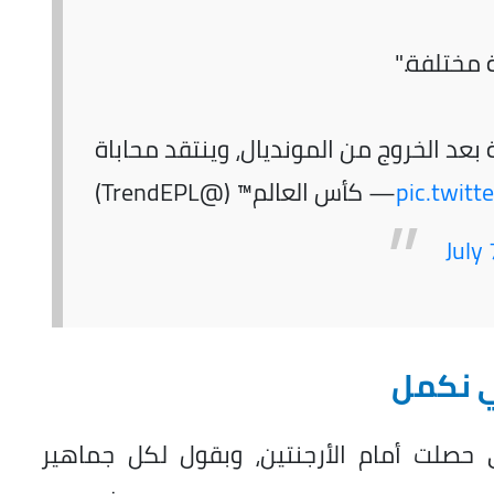
 مختلفة."
عد الخروج من المونديال، وينتقد محاباة
pic.twitt
— كأس العالم™ (@TrendEPL)
July
ي نكمل
 حصلت أمام الأرجنتين، وبقول لكل جماهير