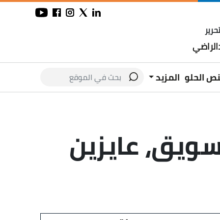
حرير
لراضي
نص الحلو
المزيد
ويق، عايزين