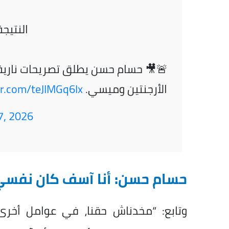
النتيجة
🚨🎥 حسام حسن يطلق تصريحات نارية ب
الأرجنتين وميسي.
er.com/teJIMGq6Ix
 7, 2026
حسام حسن: أنا آسف كان نفس
وتابع: “مخدناش حقنا، في عوامل أخرى