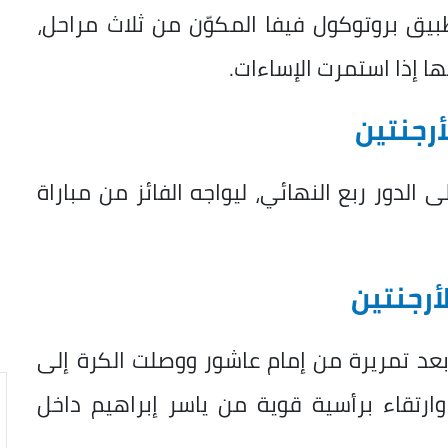
بيق بروتوكول فيفا المكوّن من ثلاث مراحل،
ها إذا استمرت الإساءات.
رجنتين
 الدور ربع النهائي، ليواجه الفائز من مباراة
أرجنتين
 هدف منتخب مصر في الدقيقة 15، بعد تمريرة من إمام عاشور ووصلت الكرة إلى
ارتقاء برأسية قوية من ياسر إبراهيم داخل