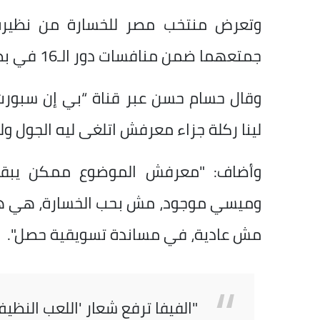
جمتعهما ضمن منافسات دور الـ16 في بطولة كأس العالم 2026.
وقال حسام حسن عبر قناة “بي إن سبورت”
لينا ركلة جزاء معرفش اتلغى ليه الجول ول
وأضاف: "معرفش الموضوع ممكن يبقى 
وميسي موجود، مش بحب الخسارة، هي هزي
مش عادية، في مساندة تسويقية حصل".
"الفيفا ترفع شعار 'اللعب النظيف