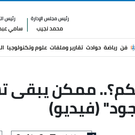
رئيس مجلس الإدارة
رئيس الت
محمد نجيب
سامي عبدا
فن
رياضة
حوادث
تقارير وملفات
علوم وتكنولوجيا
ال
م؟.. ممكن يبقى تس
د" (فيديو)