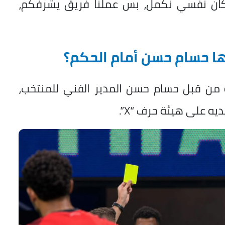
ف، كان نفسي نكمل، بس عملنا فريق يشرفكم،
 من قبل حسام حسن المدير الفني للمنتخب،
يه على هيئة حرف “X”.