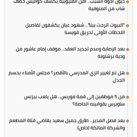
ديون أخوه السبب.. أمن القليوبية يكشف كواليس خطف
شاب من المنوفية
"البيوت اترجت بينا".. شهود عيان يكشفون تفاصيل
اللحظات الأولى لحريق قويسنا
بعد الإصابة وعدم تجديد العقد.. موقف إمام عاشور من
ودية برشلونة
هل تم تغيير الزي المدرسي بالأقصر؟ مجلس الأمناء يحسم
الجدل
من 5 موظفين إلى قمة فوربس.. هل يلعب بيزنس
ساويرس بقوانينه الخاصة؟
بعد فصل المدير.. طارق جميل سعيد يقاضي فتاة المطعم
والشركة المالكة (خاص)