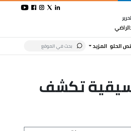
حرير
لراضي
نص الحلو
المزيد
وسيقية تكشف