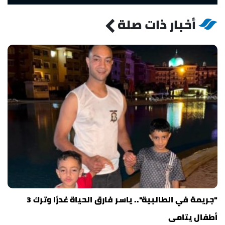
أخبار ذات صلة
"جريمة في الطالبية".. ياسر فارق الحياة غدرًا وترك 3
أطفال يتامى