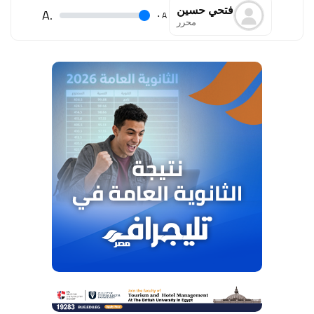
فتحي حسين
.A
.
A
محرر