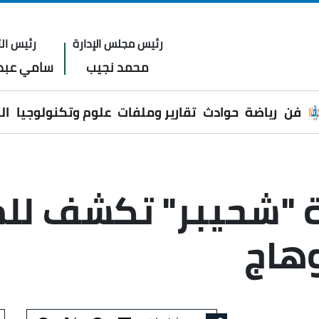
رئيس مجلس الإدارة
رئيس الت
محمد نجيب
سامي عبدا
فن
رياضة
حوادث
تقارير وملفات
علوم وتكنولوجيا
ال
جة "شحيبر" تكشف لل
هاج