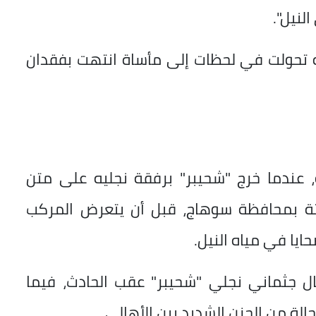
لنيل".
ه تحولت في لحظات إلى مأساة انتهت بفقدان
ة، عندما خرج "شحيبر" برفقة نجليه على متن
تة بمحافظة سوهاج، قبل أن يتعرض المركب
ايا في مياه النيل.
ال جثماني نجلي "شحيبر" عقب الحادث، فيما
لة من الحزن الشديد بين الأهالي.