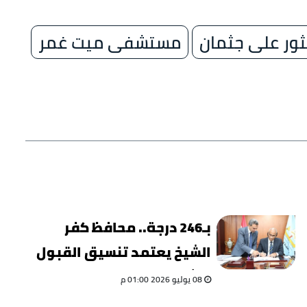
ثور على جثمان
مستشفى ميت غمر
بـ246 درجة.. محافظ كفر
الشيخ يعتمد تنسيق القبول
بالثانوية العامة
08 يوليو 2026 01:00 م