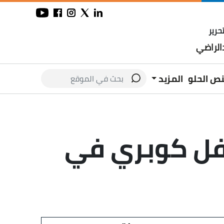
حرير
لراضي
نص الحلو
المزيد
سفل كوبري في