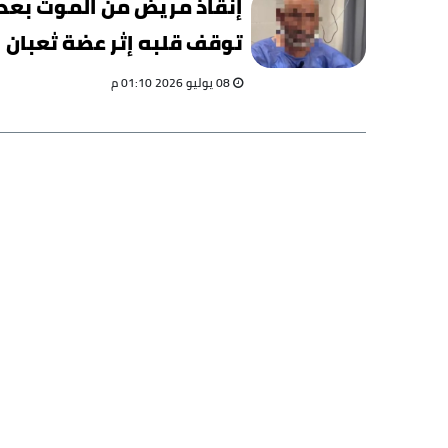
إنقاذ مريض من الموت بعد
توقف قلبه إثر عضة ثعبان
داخل حميات بنها
08 يوليو 2026 01:10 م