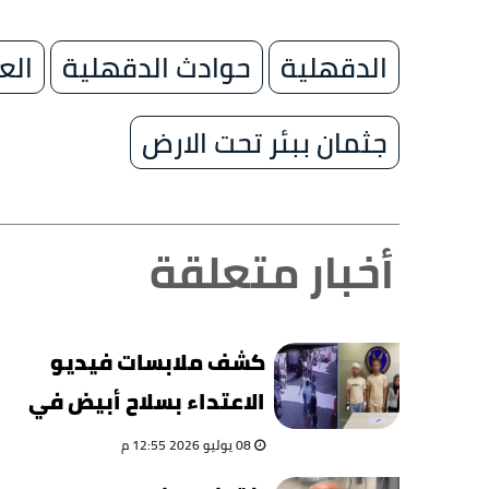
الدقهلية
حوادث الدقهلية
الع
جثمان ببئر تحت الارض
أخبار متعلقة
كشف ملابسات فيديو
الاعتداء بسلاح أبيض في
الإسكندرية.. وضبط طرفي
08 يوليو 2026 12:55 م
المشاجرة