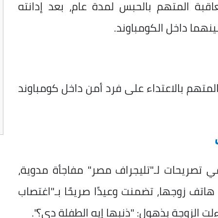
بة المتهم بالحبس لمدة عام، بعد إدانته
ينهما داخل الكومباوند.
متهم بالاعتداء على فرد أمن داخل كومباوند
تصريحات لـ"تليجراف مصر" مفاجأة مدوية،
اتف زوجها، تضمنت وعيدًا صريحًا بـ"اغتصاب