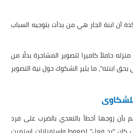
ة أن ابنة الجار هي من بدأت بتوجيه السباب
منزله حاملاً كاميرا لتصوير المشاجرة بدلًا من
ي بحق ابنته"، ما يثير الشكوك حول نية التصوير
 للشكاوى
م بأن زوجها أخطأ بالتعدي بالضرب على فرد
ف كان "رد فعل" لضغوط واستفزازات استمرت