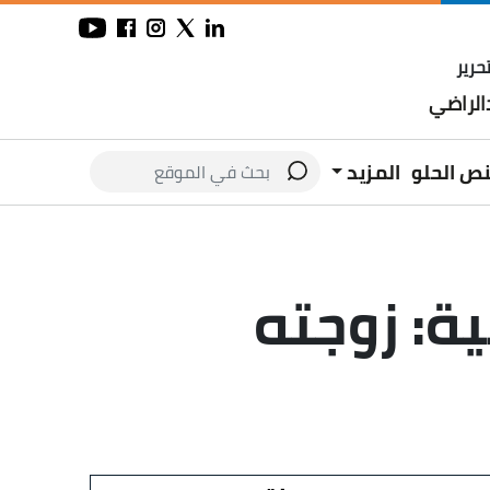
حرير
لراضي
نص الحلو
المزيد
ة: زوجته