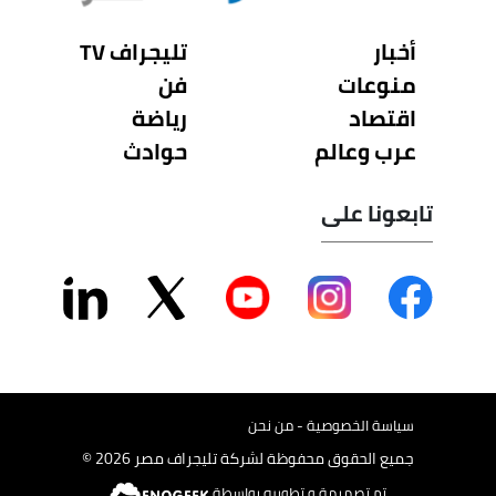
أخبار
تليجراف TV
منوعات
فن
اقتصاد
رياضة
عرب وعالم
حوادث
تابعونا على
سياسة الخصوصية - من نحن
جميع الحقوق محفوظة لشركة تليجراف مصر 2026 ©
تم تصميمة و تطويره بواسطة