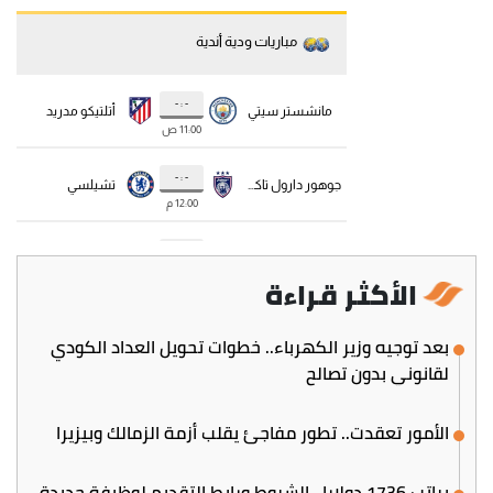
الأكثر قراءة
بعد توجيه وزير الكهرباء.. خطوات تحويل العداد الكودي
لقانوني بدون تصالح
الأمور تعقدت.. تطور مفاجئ يقلب أزمة الزمالك وبيزيرا
براتب 1736 دولارا.. الشروط ورابط التقديم لوظيفة جديدة