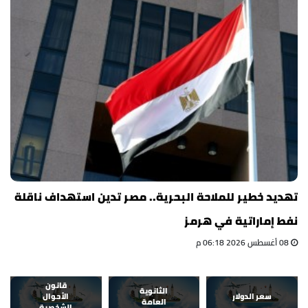
تهديد خطير للملاحة البحرية.. مصر تدين استهداف ناقلة
نفط إماراتية في هرمز
08 أغسطس 2026 06:18 م
قانون
الثانوية
سعر الدولار
الأحوال
العامة
الشخصية