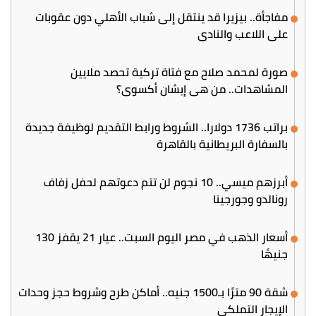
مفاجأة.. بيزيرا قد ينتقل إلى شباب الأهلي دون عقوبات
على اللاعب والنادي
صورة لمحمد صلاح مع فتاة تركية تحصد ملايين
المشاهدات.. من هي إيشان أكسوي؟
براتب 1736 دولارا.. الشروط ورابط التقديم لوظيفة جديدة
بالسفارة البريطانية بالقاهرة
أبرزهم ميسي.. 10 نجوم لن تتم دعوتهم لحفل زفاف
رونالدو وجورجينا
أسعار الذهب في مصر اليوم السبت.. عيار 21 يقفز 130
جنيهًا
شقة 90 مترًا بـ1500 جنيه.. أماكن طرح وشروط حجز وحدات
الإيجار التملكي