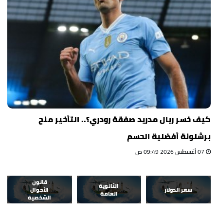
كيف خسر ريال مدريد صفقة رودري؟.. التأخير منح
برشلونة أفضلية الحسم
07 أغسطس 2026 09:49 ص
قانون
الثانوية
سعر الدولار
الأحوال
العامة
الشخصية