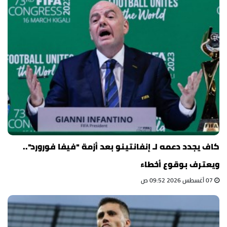
كاف يجدد دعمه لـ إنفانتينو بعد أزمة "فيفا فورورد"..
ويعترف بوقوع أخطاء
07 أغسطس 2026 09:52 ص