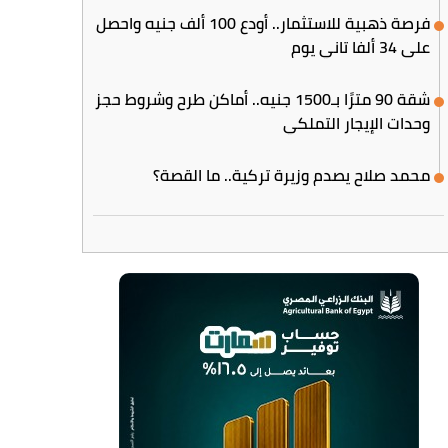
فرصة ذهبية للاستثمار.. أودع 100 ألف جنيه واحصل
على 34 ألفا تاني يوم
شقة 90 مترًا بـ1500 جنيه.. أماكن طرح وشروط حجز
وحدات الإيجار التملكي
محمد صلاح يصدم وزيرة تركية.. ما القصة؟