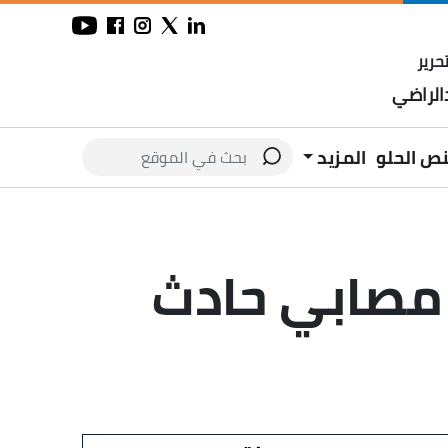
حرير
لراضي
نص الحلو
المزيد
 مصابي حادث