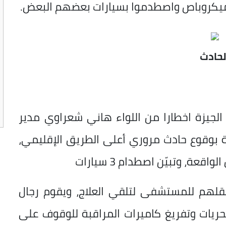
لحادث
لجيزة اخطارا من اللواء هاني شعراوي مدير
دة بوقوع حادث مروري أعلى الطريق الإقليمي،
عة، وتبيّن اصطدام 3 سيارات
بة 20 شخصًا، وتم نقلهم للمستشفى لتلقي العلاج، ويقوم رجال
حريات وتفريغ كاميرات المراقبة للوقوف على