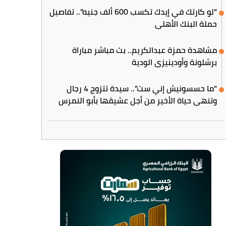
"لو كارتك في إيدك تكسب 600 ألف جنيه".. تفاصيل
حملة البنك الأهلي
مشاهدة حمزة عبدالكريم.. بث مباشر مباراة
برشلونة وأودينيزي الودية
"ما حسسونيش إني ست".. سيدة تتزوج 4 رجال
وتنهي حياة الأخير من أجل عشيقها بأبو النمرس