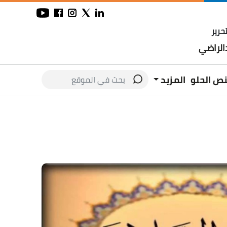
حرير
لراضي
نص الحلو
المزيد