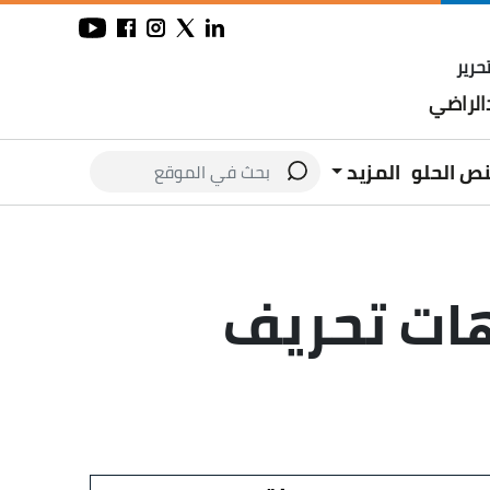
حرير
لراضي
نص الحلو
المزيد
هات تحريف