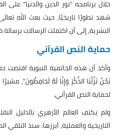
خلال برنامجه "نور الدين والدنيا" على ا
شهد تطورًا تاريخيًا، حيث بعث الله تعال
البشرية، إلى أن اكتملت الرسالات برسالة خ
حماية النص القرآني
وأكد أن هذه الخاتمية النبوية اقتضت حفظًا
نَحْنُ نَزَّلْنَا الذِّكْرَ وَإِنَّا لَهُ لَحَافِ
لحماية النص القرآني.
ولم يكتفِ العالم الأزهري بالدليل ال
التاريخية والعملية، أبرزها: سند التلقي ال